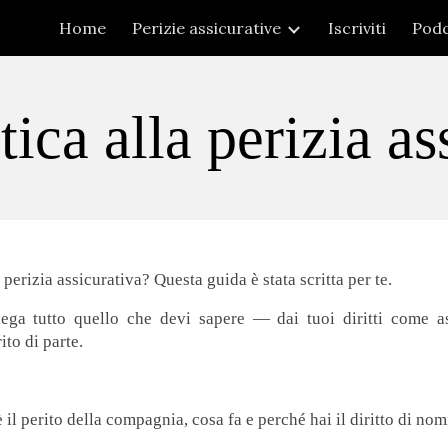
Home
Perizie assicurative
Iscriviti
Podc
ip to main content
Skip to navigat
ica alla perizia a
perizia assicurativa? Questa guida è stata scritta per te.
iega tutto quello che devi sapere — dai tuoi diritti come 
to di parte.
 il perito della compagnia, cosa fa e perché hai il diritto di nom