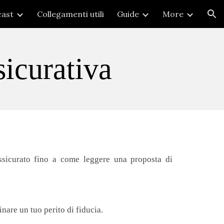
ast
Collegamenti utili
Guide
More
ion
ssicurativa
assicurato fino a come leggere una proposta di
inare un tuo perito di fiducia.